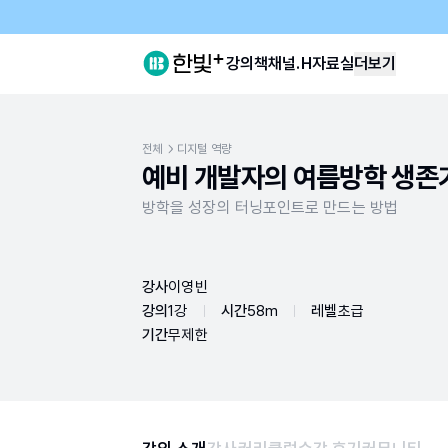
강의
책
채널.H
자료실
더보기
전체
디지털 역량
예비 개발자의 여름방학 생존
방학을 성장의 터닝포인트로 만드는 방법
강사
이영빈
강의
1강
시간
58m
레벨
초급
기간
무제한