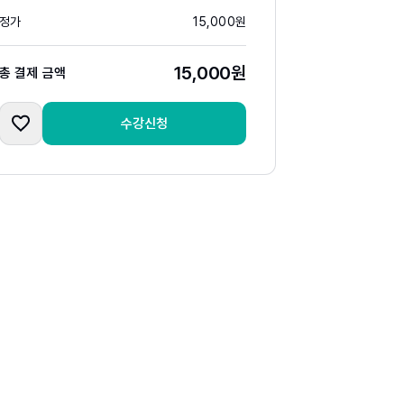
정가
15,000
원
15,000
원
총 결제 금액
수강신청