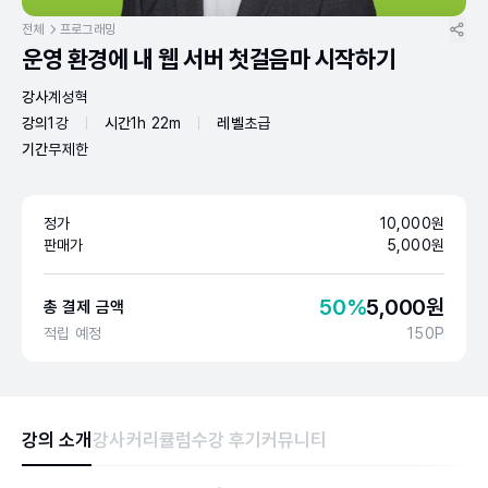
전체
프로그래밍
운영 환경에 내 웹 서버 첫걸음마 시작하기
강사
계성혁
강의
1강
시간
1h 22m
레벨
초급
기간
무제한
정가
10,000
원
판매가
5,000
원
50
%
5,000
원
총 결제 금액
적립 예정
150
P
강의 소개
강사
커리큘럼
수강 후기
커뮤니티