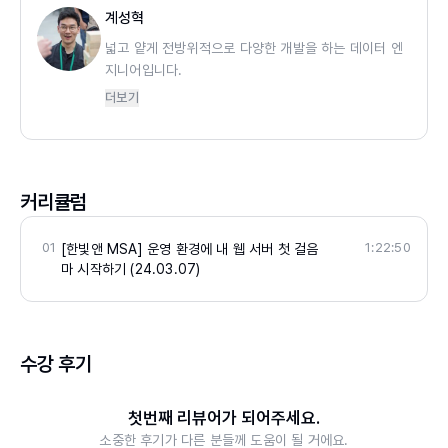
계성혁
넓고 얕게 전방위적으로 다양한 개발을 하는 데이터 엔
지니어입니다.
웹 FE/BE부터 인프라까지 데이터가 스쳐 지나가는 곳
더보기
이라면 자유자재로 개발을 하며, 멘토링과 강연 등을
통해 꾸준한 지식 공유도 함께하고 있습니다.
경력
커리큘럼
현) 제조 기업 데이터 엔지니어
현) 아주대 SW중심대학 산학 협력펠로우
전) 더블에이치 서버 엔지니어 인턴
01
1:22:50
[한빛앤 MSA] 운영 환경에 내 웹 서버 첫 걸음
마 시작하기 (24.03.07)
저서 및 강의
『디벨로퍼 애드보킷 테크 에반젤리스트로 산다는 것』
(2021)
<잡식성 개발자에서 주니어 개발자로>(2024)
수강 후기
<운영 환경에 내 웹 서버 첫걸음마 시작하기>(2024)
<느려도 괜찮아 - 어느 주니어 개발자의 느긋한 성장일
첫번째 리뷰어가 되어주세요.
기>(2024)
소중한 후기가 다른 분들께 도움이 될 거에요.