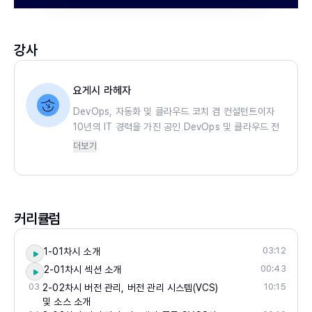
강사
요게시 라헤자
DevOps, 자동화 및 클라우드 코치 겸 컨설턴트이자
10년의 IT 경력을 가진 공인 DevOps 및 클라우드 전
문가. OS, 소스 코드 관리, 빌드 및 릴리스 도구, 지속
더보기
적 통합/배포/전달 도구, 컨테이너, 구성 관리 도구, 모
니터링, 로깅 도구, 퍼블릭/프라이빗 클라우드와 같은
기술에 대한 전문 지식을 보유하고 있다. 다양한 포럼,
컨퍼런스, 웨비나, 블로그, 링크드인을 통해 전세계 청
커리큘럼
중과 자신의 기술 전문 지식을 공유하는 것을 좋아한
다. 그는 ⌈Effective DevOps with AWS⌋,
⌈Automation with Puppet 5⌋, ⌈Automation
03:12
1-01차시 소개
with Ansible⌋ 제목의 IT 자동화 관련 서적을 집필했
00:43
2-01차시 섹션 소개
으며, 여러 출판사의 DevOps 관련 서적들을 검수하기
03
10:15
2-02차시 버전 관리, 버전 관리 시스템(VCS)
도 했다.
및 소스 소개