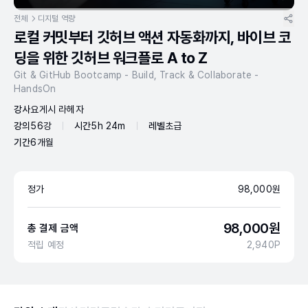
전체
디지털 역량
로컬 커밋부터 깃허브 액션 자동화까지, 바이브 코
딩을 위한 깃허브 워크플로 A to Z
Git & GitHub Bootcamp - Build, Track & Collaborate -
HandsOn
강사
요게시 라헤자
강의
56강
시간
5h 24m
레벨
초급
기간
6개월
정가
98,000
원
98,000
원
총 결제 금액
적립 예정
2,940
P