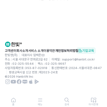
고객센터
회사소개
서비스 소개
이용약관
개인정보처리방침
기업교육
한빛앤(주)
대표이사 임백준
주소 : 서울 서대문구 연희로2길 62
이메일 : support@hanbit.co.kr
전화 : 02-325-5544
팩스 : 02-325-9697
사업자등록번호 :
353-87-02918
통신판매번호 :
2024-서울서대문-0847
평생교육시설 신고 번호 :
제2023-24호
©
2026
HanbitN Inc
홈
메뉴
검색
마이한빛