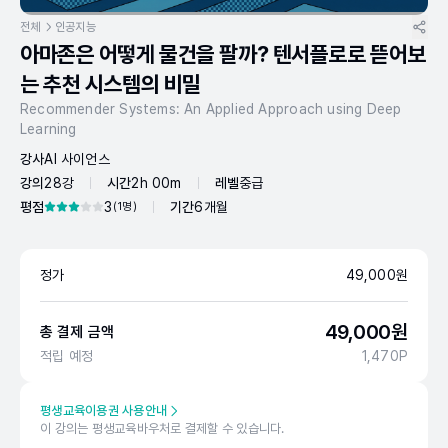
전체
인공지능
아마존은 어떻게 물건을 팔까? 텐서플로로 뜯어보
는 추천 시스템의 비밀
Recommender Systems: An Applied Approach using Deep
Learning
강사
AI 사이언스
강의
28강
시간
2h 00m
레벨
중급
평점
3
기간
6개월
(
1
명)
정가
49,000
원
49,000
원
총 결제 금액
적립 예정
1,470
P
평생교육이용권 사용안내
이 강의는 평생교육바우처로 결제할 수 있습니다.