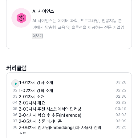
AI 사이언스
AI 사이언스는 데이터 과학, 프로그래밍, 인공지능 분
야에서 맞춤형 교육 및 솔루션을 제공하는 전문 기업입
니다. 이 회사는 학습자들의 다양한 요구를 충족시키기
더보기
위해 실시간 코칭 세션과 함께 여러 수준의 온라인 강
좌를 제공합니다. 특히 학생들이 학습한 내용을 실제
상황에 적용할 수 있도록 실용성을 강조하며, 텍스트,
동영상, 인터랙티브 자료를 통합한 포괄적인 학습 방식
커리큘럼
을 채택하여 교육 경험을 더욱 풍부하게 만듭니다.
03:28
1-01차시 강사 소개
02
02:22
1-02차시 강의 소개
03
02:36
2-01차시 소개
04
03:33
2-02차시 개요
05
03:49
2-03차시 추천 시스템에서의 딥러닝
06
03:03
2-04차시 학습 후 추론(Inference)
07
03:09
2-05차시 추론 메커니즘
08
05:25
2-06차시 임베딩(Embeddings)과 사용자 컨텍
스트